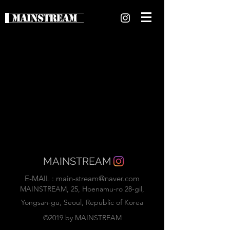
현재 창에 표시할 제품이
없습니다.
MAINSTREAM
E-MAIL :
main-stream@naver.com
MAINSTREAM, 25, Hoenamu-ro 28-gil,
Yongsan-gu, Seoul, Republic of Korea
©2019 by MAINSTREAM